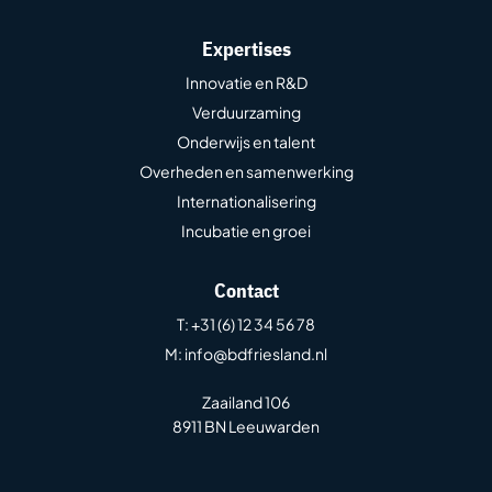
Expertises
Innovatie en R&D
Verduurzaming
Onderwijs en talent
Overheden en samenwerking
Internationalisering
Incubatie en groei
Contact
T
: +31 (6) 12 34 56 78
M
: info@bdfriesland.nl
Zaailand 106
8911 BN Leeuwarden