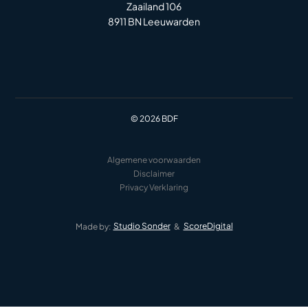
Zaailand 106
8911 BN Leeuwarden
© 2026 BDF
Algemene voorwaarden
Disclaimer
Privacy Verklaring
Studio Sonder
ScoreDigital
Made by:
&